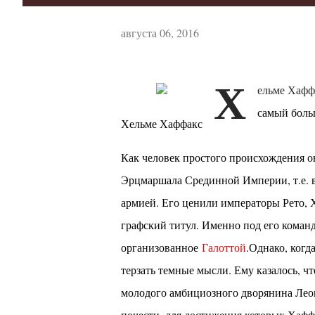
августа 06, 2016
Х
ельме Хаффа
самый боль
Хельме Хаффакс
Как человек простого происхождения о
Эрцмаршала Срединной Империи, т.е. 
армией. Его ценили императоры Рето, Х
графский титул. Именно под его команд
организованное
Галоттой
.Однако, когд
терзать темные мысли. Ему казалось, ч
молодого амбициозного дворянина Леом
почести, для достижения которых Хафф