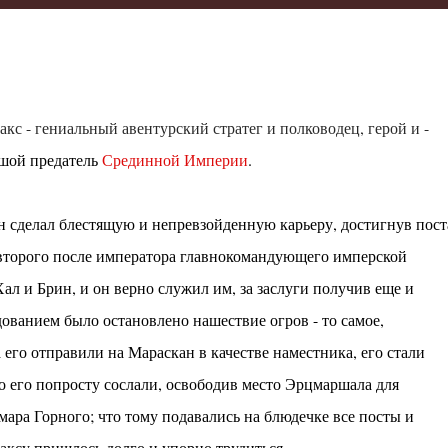
кс - гениальный авентурский стратег и полководец, герой и -
шой предатель
Срединной Империи
.
н сделал блестящую и непревзойденную карьеру, достигнув пост
второго после императора главнокомандующего имперской
ал и Брин, и он верно служил им, за заслуги получив еще и
ованием было остановлено нашествие огров - то самое,
а его отправили на Мараскан в качестве наместника, его стали
то его попросту сослали, освободив место Эрцмаршала для
ара Горного; что тому подавались на блюдечке все посты и
аксу пришлось долго и упорно трудиться.