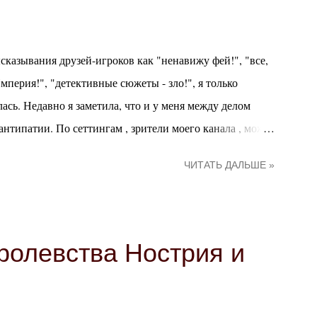
ысказывания друзей-игроков как "ненавижу фей!", "все,
мперия!", "детективные сюжеты - зло!", я только
сь. Недавно я заметила, что и у меня между делом
нтипатии. По сеттингам , зрители моего канала , может
к Борнланду и нежно - к Мараскану. С тех пор к моим
ЧИТАТЬ ДАЛЬШЕ »
перия и Аль-Анфанская Империя . Что же касается
 детективу. В теории потому что с ними очень легко
и врооооде бы неплохо получаются, а вот как игрок я
 только одно более или менее нормальное
олевства Нострия и
оводить их побольше, чтобы точнее определиться в том,
нровыми фаворитами являются интриги и СТРАННОЕ.