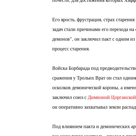
Его ярость, фрустрация, страх старени
задач стали причинами его перехода на
демонов", он заключил пакт с одним из
процесс старения.
Войска Борбарада под предводительств
сражения у Трольих Врат он стал одним
осколков демонической короны, а имен
заключил союз с
Димионой Цорганской
он оперативно захватывал земли распад
Под влиянием пакта и демонических арт
все чаще терял контроль - впадал в при