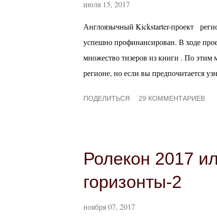
июля 15, 2017
Англоязычный Kickstarter-проект реги
успешно профинансирован. В ходе прое
множество тизеров из книги . По этим
регионе, но если вы предпочитается узн
читайте дальше :) Враждующие королевс
ПОДЕЛИТЬСЯ
29 КОММЕНТАРИЕВ
на западе Авентурии. Они знамениты с
помнит, но которая является одним из
Люди здесь ворчливы, суеверны, закрыт
полагаясь на древние традиции. Хорошо 
Ролекон 2017 и
характеризуются строгим феодальным с
горизонты-2
ранним средневековьем и столетней в
стандартам эти страны считаются отстал
ноября 07, 2017