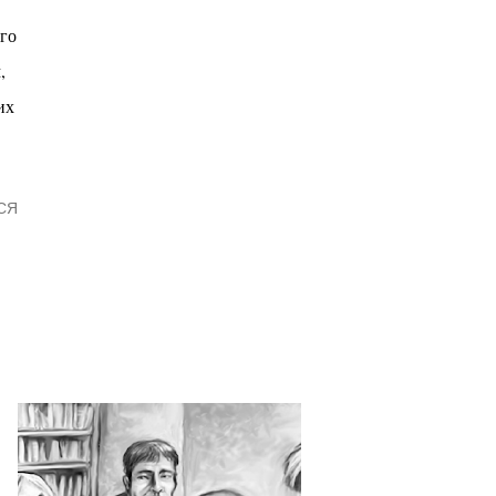
его
,
их
СЯ