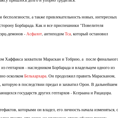
я и бесполезности, а также привлекательность новых, интересных
 сторону Борбарада. Как и все приспешники "Повелителя
 эрц-демонов -
Асфалот
, антиподом
Тса
, который остановил
ом Хаффакса захватили Мараскан и Тобрию, а после финальног
 из гептархов - наследником Борбарада и владельцем одного из
нно осколком
Бельхархара
. Он продолжил править Марасканом,
, которую в последствии предал и захватил Орон. В дальнейшем
ающихся государств других гептархов - Ксераана и Рацацора.
ефактов, которыми он владел, его личность начала изменяться, 
падки ярости, что очень не нравилось этому обычно такому