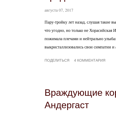
августа 07, 2017
Пару-тройку лет назад, слушая такие в
что угодно, но только не Хорасийская И
пожимала плечами и нейтрально улыбала
выкристаллизовались свои симпатии и а
быть, помнят: я скептически отношусь 
ПОДЕЛИТЬСЯ
4 КОММЕНТАРИЯ
любимцам прибавились Хорасийская Им
жанров , я в теории неплохо отношусь к
попасть впросак. У меня как мастера он
пережила уже пару мастерских фиаско и
Враждующие кор
приключение. Я бы хотела поиграть и п
Андергаст
что я о них думаю. Моими явными жа
Инт...