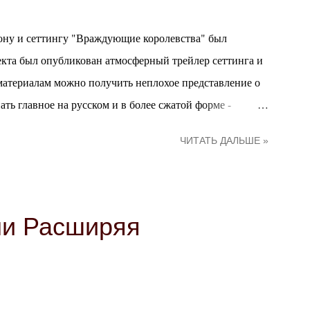
ону и сеттингу "Враждующие королевства" был
кта был опубликован атмосферный трейлер сеттинга и
 материалам можно получить неплохое представление о
ать главное на русском и в более сжатой форме -
тва - это Нострия и Андергаст , небольшие королевства
ЧИТАТЬ ДАЛЬШЕ »
воей вековой враждой, причины которой уже никто не
 основополагающих элементов здешнего менталитета.
ы и со скепсисом относятся к новшествам, уважая и
то, что всегда так было. Оба королевства
ли Расширяя
троем и представляют собой сеттинг, вдохновленный
ойной между Англией и Францией. По авентурским
...