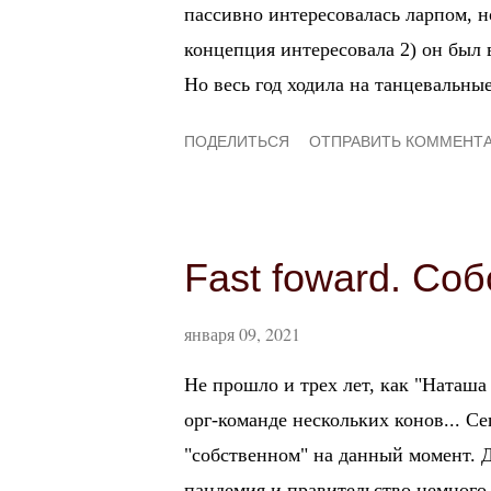
пассивно интересовалась ларпом, н
и
концепция интересовала 2) он был в
я
Но весь год ходила на танцевальные
знакомства завязать, а во-вторых, 
ПОДЕЛИТЬСЯ
ОТПРАВИТЬ КОММЕНТ
узнать вовремя про готовящийся ко
бала, конечно, притупилась, и я все
прямо с головой. Но когда возможно
на еще один - на лето 2019-го. Это
Fast foward. Со
летнего я очень интенсивно общала
первого настоящего ларп-персонаж
января 09, 2021
итоге на зимнем коне я решила устр
Не прошло и трех лет, как "Наташа 
вкладываясь в костюм, а воспользов
орг-команде нескольких конов... Се
"собственном" на данный момент. Де
пандемия и правительство немного 