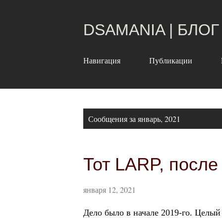
DSAMANIA | БЛОГ
Навигация
Публикации
С
Сообщения за январь, 2021
о
о
Тот LARP, после
б
щ
января 12, 2021
е
Дело было в начале 2019-го. Целый 
н