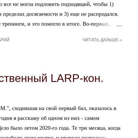
о все не могла подловить подходящий, чтобы 1)
 пределах досягаемости и 3) еще не распродался.
 тренинги, и это помогло в итоге. Во-первых,
тусить вблизи нашей региональной орги, чтобы
АРИЙ
ЧИТАТЬ ДАЛЬШЕ »
н. Тем не менее, за год острота ощущений от
 еще не была уверена, что буду лезть в это болото
сть подвернулась, я все-таки записалась. А потом
 часть истории про зимний кон, потому что для
бственный LARP-кон.
сь с оргой в плане выбора персонажа. Моего
а, борнландку Ксению Борнски, аколитку Райи. В
оить Ксении тест-драйв и поиграть её, еще не
М.", сходившая на свой первый бал, оказалось в
а...
годня я расскажу об одном из них - самом
ло было летом 2020-го года. Те три месяца, когда
ослабили свою хватку, и правила позволяли