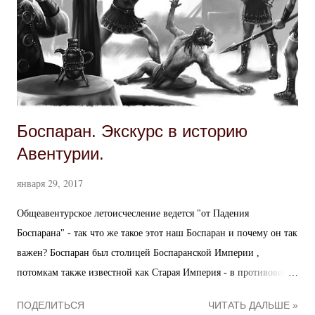
я
Боспаран. Экскурс в историю
Авентурии.
января 29, 2017
Общеавентурское летоисчесление ведется "от Падения
Боспарана" - так что же такое этот наш Боспаран и почему он так
важен? Боспаран был столицей Боспаранской Империи ,
потомкам также известной как Старая Империя - в противовес
Новой - Срединной - Империи. Это государство около тысячи
ПОДЕЛИТЬСЯ
ЧИТАТЬ ДАЛЬШЕ »
лет являлось самым могущественным государством Авентурии и