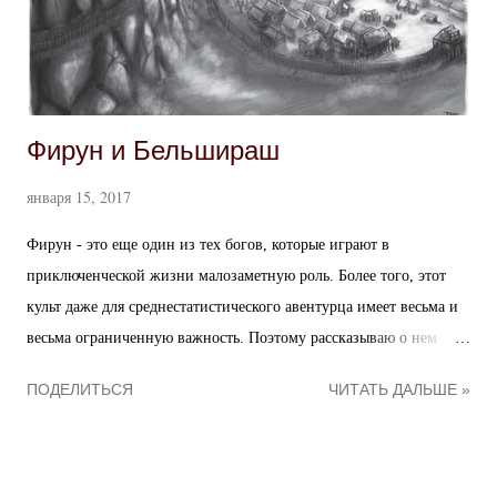
начало платных публикаций - важная веха, хотя я даже не
рассчитываю на какие-то серьезные прибыли. ...
Фирун и Бельшираш
января 15, 2017
Фирун - это еще один из тех богов, которые играют в
приключенческой жизни малозаметную роль. Более того, этот
культ даже для среднестатистического авентурца имеет весьма и
весьма ограниченную важность. Поэтому рассказываю о нем
только самое основное и включаю сюда же информацию о его
ПОДЕЛИТЬСЯ
ЧИТАТЬ ДАЛЬШЕ »
антиподе. Белый охотник, Старик с горы, Магистр дисциплины,
Господин внутреннего и внешнего холода - так называют
сурового Фируна , бога не только зимы и охоты, но
самообладания, дисциплины, силы и закалки. Его священное