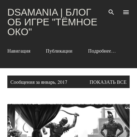
К основному контенту
DSAMANIA | БЛОГ
ОБ ИГРЕ "ТЁМНОЕ
ОКО"
Навигация
Публикации
Подробнее…
С
Сообщения за январь, 2017
ПОКАЗАТЬ ВСЕ
о
о
б
щ
е
н
и