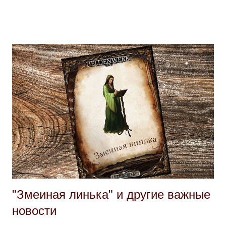
занимало огромную территорию - в определенные промежутки
времени господствуя почти над всем континентом, за малыми
исключениями. Правителями здесь были так называемые Хорас-
императоры . Титул Хорас появился после того, как
Боспаранская Империя и город Боспаран были основаны
полубогом по имени Хорас, который стал первым правителем
Империи и основал правящую династию. В Империи Хорас он
до сих пор почитается как святой. Образ Боспаранской Империи
навеян Древнеримской Империей, и заимствует из античности
немало элементов. Длинная и богатая история Боспаранской
Империи отмечена двумя трагическими событиями, которые
главным о...
"Змеиная линька" и другие важные
новости