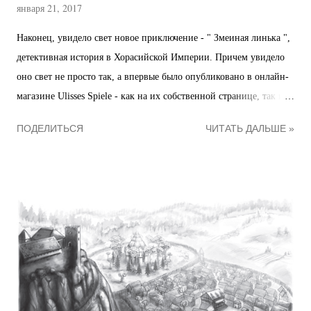
января 21, 2017
Наконец, увидело свет новое приключение - " Змеиная линька ",
детективная история в Хорасийской Империи. Причем увидело
оно свет не просто так, а впервые было опубликовано в онлайн-
магазине Ulisses Spiele - как на их собственной странице, так и
на DriveThruRPG - да еще и за небольшую денежку. К
ПОДЕЛИТЬСЯ
ЧИТАТЬ ДАЛЬШЕ »
сожалению, их платформа не поддерживает отображение цены в
рублях, поэтому приходится довольствоваться евро и долларами,
но по актуальному курсу приключение стоит примерно 190
рублей . Вполне подъемная цена, за которую вы можете
обеспечить себе и вашим игрокам несколько игровых сессий,
насыщенных интересной информацией об Империи Хораса и ее
столице Винзальте, сценками-виньетками для передачи местного
колорита и небольшой зарядкой для ума. Кроме того, купив
приключение, вы поддержите молодой проект "Тёмное Око",
которым я два года занималась из чистого энтузиазма. Для меня