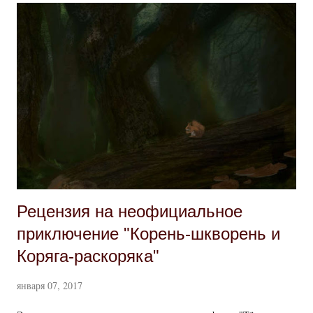
животное - белый медведь, и самого бога изображают
мужчиной, одетым в медвежью шкуру, с медвежьей головой или
даже просто как медведя. Месяц фирун - седьмой в авентурском
календаре и соответствует замному январю. Вид на Бьялдорн и
Кристальный Дворец Фируна Мирскими задачами священников
считается охрана охотничих угодий и роль вожатого в диких
местах. Церковь Фируна как таковая существует практически
только номинально: она не организована иерахически, не
вмешивается в политику, на...
Рецензия на неофициальное
приключение "Корень-шкворень и
Коряга-раскоряка"
января 07, 2017