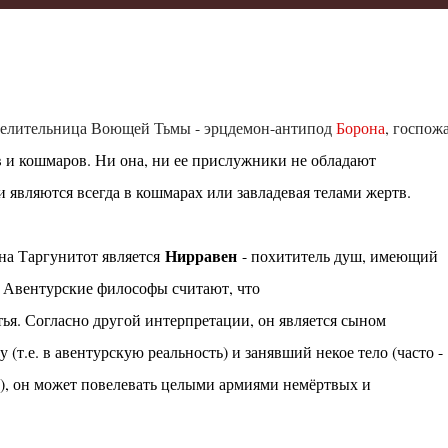
велительница Воющей Тьмы - эрцдемон-антипод
Борона
, госпож
в и кошмаров. Ни она, ни ее прислужники не обладают
 являются всегда в кошмарах или завладевая телами жертв.
Нирравен
а Таргунитот является
- похититель душ, имеющий
 Авентурские философы считают, что
тья. Согласно другой интерпретации, он является сыном
(т.е. в авентурскую реальность) и занявший некое тело (часто -
а), он может повелевать целыми армиями немёртвых и