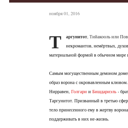
ноября 01, 2016
Т
аргунитот
, Тийакооль или По
некромантов, немёртвых, духо
материальной формой в обычном мире и
Самым могущественным демоном домен
образ ворона с окровавленным клювом.
Нирравен,
Голгари
и
Бишдариэль
- бра
Таргунитот. Призванный в третью сферу 
тело принесенного ему в жертву ворон
поддерживать в них не-жизнь.