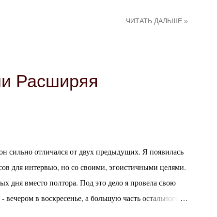
тва - это Нострия и Андергаст , небольшие королевства
ЧИТАТЬ ДАЛЬШЕ »
воей вековой враждой, причины которой уже никто не
 основополагающих элементов здешнего менталитета.
ы и со скепсисом относятся к новшествам, уважая и
то, что всегда так было. Оба королевства
ли Расширяя
троем и представляют собой сеттинг, вдохновленный
ойной между Англией и Францией. По авентурским
...
кон сильно отличался от двух предыдущих. Я появилась
сов для интервью, но со своими, эгоистичными целями.
ных дня вместо полтора. Под это дело я провела свою
- вечером в воскресенье, а большую часть остального
 новыми для меня сеттингами и и системами, а также