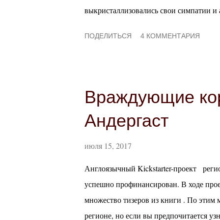
выкристаллизовались свои симпатии и а
быть, помнят: я скептически отношусь 
ПОДЕЛИТЬСЯ
4 КОММЕНТАРИЯ
любимцам прибавились Хорасийская Им
жанров , я в теории неплохо отношусь к
попасть впросак. У меня как мастера он
пережила уже пару мастерских фиаско и
Враждующие кор
приключение. Я бы хотела поиграть и п
Андергаст
что я о них думаю. Моими явными жа
Инт...
июля 15, 2017
Англоязычный Kickstarter-проект реги
успешно профинансирован. В ходе прое
множество тизеров из книги . По этим
регионе, но если вы предпочитается узн