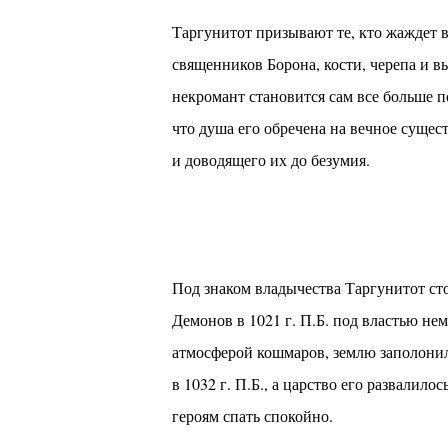
Таргунитот призывают те, кто жаждет 
священников Борона, кости, черепа и в
некромант становится сам все больше п
что душа его обречена на вечное суще
и доводящего их до безумия.
Под знаком владычества Таргунитот ст
Демонов в 1021 г. П.Б. под властью не
атмосферой кошмаров, землю заполонил
в 1032 г. П.Б., а царство его развалилос
героям спать спокойно.