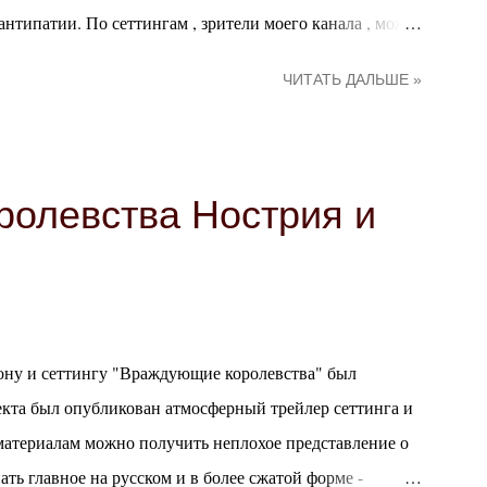
нтипатии. По сеттингам , зрители моего канала , может
к Борнланду и нежно - к Мараскану. С тех пор к моим
ЧИТАТЬ ДАЛЬШЕ »
перия и Аль-Анфанская Империя . Что же касается
 детективу. В теории потому что с ними очень легко
и врооооде бы неплохо получаются, а вот как игрок я
 только одно более или менее нормальное
олевства Нострия и
оводить их побольше, чтобы точнее определиться в том,
нровыми фаворитами являются интриги и СТРАННОЕ.
ону и сеттингу "Враждующие королевства" был
кта был опубликован атмосферный трейлер сеттинга и
 материалам можно получить неплохое представление о
ать главное на русском и в более сжатой форме -