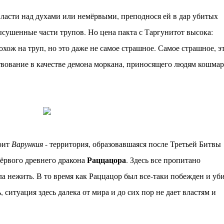
власти над духами или немёрвыми, преподнося ей в дар убитых
ысушенные части трупов. Но цена пакта с Таргунитот высока:
охож на труп, но это даже не самое страшное. Самое страшное, э
ствование в качестве демона моркана, приносящего людям кошма
оит
Варункия
- территория, образовавшаяся после Третьей Битвы
Раццацора
мёрвого древнего дракона
. Здесь все пропитано
а нежить. В то время как Раццацор был все-таки побежден и уб
ь, ситуация здесь далека от мира и до сих пор не дает властям и