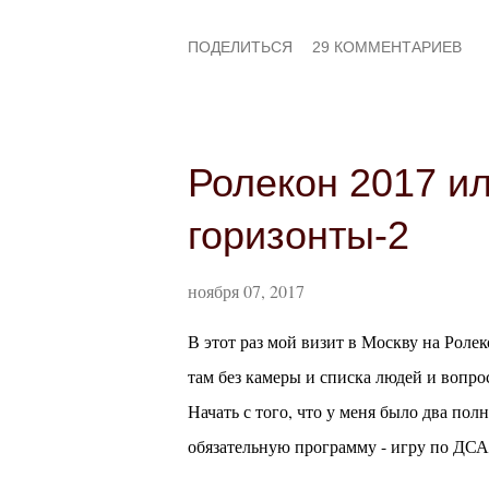
читайте дальше :) Враждующие королевс
ПОДЕЛИТЬСЯ
29 КОММЕНТАРИЕВ
на западе Авентурии. Они знамениты с
помнит, но которая является одним из
Люди здесь ворчливы, суеверны, закрыт
полагаясь на древние традиции. Хорошо 
Ролекон 2017 и
характеризуются строгим феодальным с
горизонты-2
ранним средневековьем и столетней в
стандартам эти страны считаются отстал
ноября 07, 2017
В этот раз мой визит в Москву на Роле
там без камеры и списка людей и вопро
Начать с того, что у меня было два пол
обязательную программу - игру по ДСА 
времени решила посвятить знакомству с