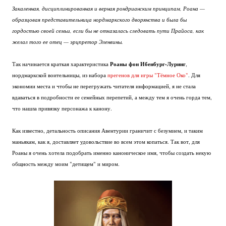
Закаленная, дисциплинированная и верная рондрианским принципам, Роана —
образцовая представительница нордмаркского дворянства и была бы
гордостью своей семьи, если бы не отказалась следовать пути Прайоса, как
желал того ее отец — эрцпретор Эленвины.
Роаны фон Ибенбург-Луринг
Так начинается краткая характеристика
,
нордмаркской воительницы, из набора
прегенов для игры "Тёмное Око"
. Для
экономии места и чтобы не перегружать читателя информацией, я не стала
вдаваться в подробности ее семейных перепетий, а между тем я очень горда тем,
что нашла привязку персонажа к канону.
Как известно, детальность описания Авентурии граничит с безумием, и таким
маньякам, как я, доставляет удовольствие во всем этом копаться. Так вот, для
Роаны я очень хотела подобрать именно каноническое имя, чтобы создать некую
общность между моим "детищем" и миром.