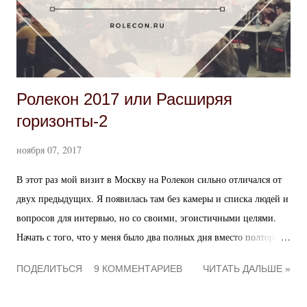
строгим феодальным строем и представляют собой сеттинг,
вдохновленный ранним средневековьем и столетней войной
между Англией и Францией. По авентурским стандартам эти
страны считаются отстал...
Ролекон 2017 или Расширяя
горизонты-2
ноября 07, 2017
В этот раз мой визит в Москву на Ролекон сильно отличался от
двух предыдущих. Я появилась там без камеры и списка людей и
вопросов для интервью, но со своими, эгоистичными целями.
Начать с того, что у меня было два полных дня вместо полтора.
Под это дело я провела свою обязательную программу - игру по
ПОДЕЛИТЬСЯ
9 КОММЕНТАРИЕВ
ЧИТАТЬ ДАЛЬШЕ »
ДСА - вечером в воскресенье, а большую часть остального
времени решила посвятить знакомству с новыми для меня