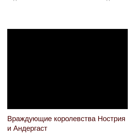
и антипатии. По сеттингам , зрители моего канала , может быть,
помнят: я скептически отношусь к Борнланду и нежно - к
Мараскану. С тех пор к моим любимцам прибавились
Хорасийская Империя и Аль-Анфанская Империя . Что же
касается жанров , я в теории неплохо отношусь к детективу. В
теории потому что с ними очень легко попасть впросак. У меня
как мастера они врооооде бы неплохо получаются, а вот как
игрок я пережила уже пару мастерских фиаско и только одно
более или менее нормальное приключение. Я бы хотела поиграть
и поводить их побольше, чтобы точнее определиться в том, что я
о них думаю. Моими явными жанровыми фаворитами являются
интриги и СТРАННОЕ. Инт...
Враждующие королевства Нострия
и Андергаст