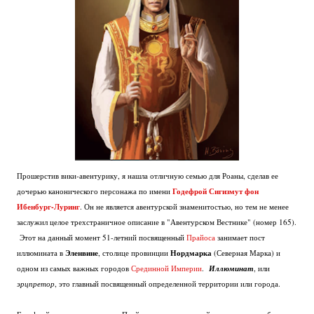
Прошерстив вики-авентурику, я нашла отличную семью для Роаны, сделав ее
Годефрой Сигизмут фон
дочерью канонического персонажа по имени
Ибенбург-Луринг
. Он не является авентурской знаменитостью, но тем не менее
заслужил целое трехстраничное описание в "Авентурском Вестнике" (номер 165).
Этот на данный момент 51-летний посвященный
Прайоса
занимает пост
Эленвине
Нордмарка
иллюмината в
, столице провинции
(Северная Марка) и
одном из самых важных городов
Срединной Империи
.
Иллюминат
, или
эрцпретор
, это главный посвященный определенной территории или города.