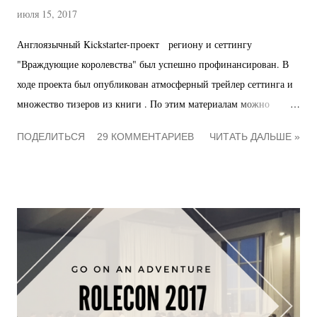
июля 15, 2017
Англоязычный Kickstarter-проект региону и сеттингу
"Враждующие королевства" был успешно профинансирован. В
ходе проекта был опубликован атмосферный трейлер сеттинга и
множество тизеров из книги . По этим материалам можно
получить неплохое представление о регионе, но если вы
ПОДЕЛИТЬСЯ
29 КОММЕНТАРИЕВ
ЧИТАТЬ ДАЛЬШЕ »
предпочитается узнать главное на русском и в более сжатой
форме - читайте дальше :) Враждующие королевства - это
Нострия и Андергаст , небольшие королевства на западе
Авентурии. Они знамениты своей вековой враждой, причины
которой уже никто не помнит, но которая является одним из
основополагающих элементов здешнего менталитета. Люди здесь
ворчливы, суеверны, закрыты и со скепсисом относятся к
новшествам, уважая и полагаясь на древние традиции. Хорошо
то, что всегда так было. Оба королевства характеризуются