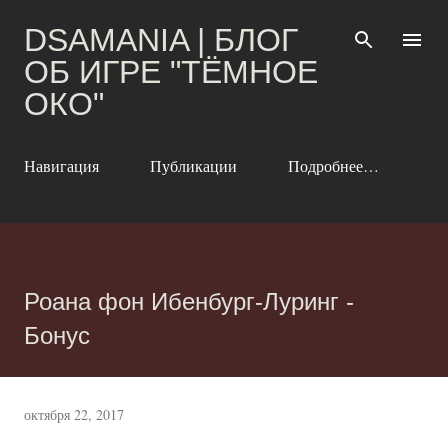
К основному контенту
DSAMANIA | БЛОГ
ОБ ИГРЕ "ТЁМНОЕ
ОКО"
Навигация
Публикации
Подробнее…
Роана фон Ибенбург-Луринг -
Бонус
октября 22, 2017