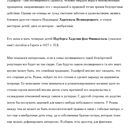
Годефрой - сын посвященного Прайоса, человек твердой веры и непоколебимых
принципов, направляющих его с моральной и правовой точки зрения безупречные
действия. Однако он отнюдь не чужд светским заботам и удовольствиям, являясь
Хартувала Великорецкого
близким другом герцога Нордмарки
, и отцом
шестерых детей, двое из которых - внебрачные.
Идуберга Хаделин фон Фишвахталь
Его жена и мать четверых детей
(ужасное
имя!) погибла в Гарете в 1027 г. П.Б.
Мне показался интересным, если в семье посвященного такой безупречной
репутации все будет не так гладко. Сам будучи сыном посвященного (и кто знает,
вполне может быть, это семейная традиция), Годефрой вполне мог ожидать, что
его старшая дочь, Роана, пойдет по его стопам и сделает карьеру на церковном
поприще. Ее нежелание этим заниматься и романтизированное желание идти по
стопам героев-воителей вполне могло стать причиной его недовольства и
охлаждения отношений между сыном и дочерью. С другой стороны, их родство
могло бы послужить зацепкой для какого-нибудь небольшого сюжета. У Роаны
между тем не может не быть психологической травмы в связи с гибелью матери, а
тут еще и внебрачные дети отца, да и собственные братья-сестры, которых тоже
еще можно дефинировать интересно. В общем, есть простор для фантазии.